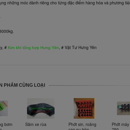
ụng những móc dành riêng cho từng đặc điểm hàng hóa và phương ti
ệ
u
.
 3000kg.
y, #
, # Vật Tư Hưng Yên
Kim khí tổng hợp Hưng Yên
N PHẨM CÙNG LOẠI
ng bơm 
Săm xe rùa
Phớt sin, roăng 
Phớt máy
m
cao su tròn
750