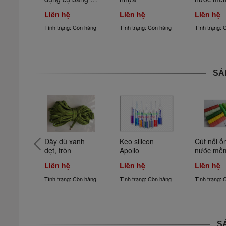
(7mm)
sắt
Liên hệ
Liên hệ
Liên hệ
 Còn hàng
Tình trạng: Còn hàng
Tình trạng: Còn hàng
Tình trạng: 
SẢ
bơm 
Dây dù xanh 
Keo silicon 
Cút nối ố
a 
dẹt, tròn
Apollo
nước mề
 rắn
Liên hệ
Liên hệ
Liên hệ
 Còn hàng
Tình trạng: Còn hàng
Tình trạng: Còn hàng
Tình trạng: 
S