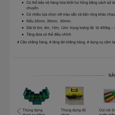
Có thể bảo vệ hàng hóa khỏi hư hỏng bằng cách sử d
chuyển.
Có nhiều lựa chọn với màu sắc và bản rộng khác nha
Kiểu 25mm, 35mm, 50mm
.
Dài từ 6m, 8m, 10m
12m: trọng lượng tải từ 450kg –
,
Tăng đưa có thể điều chỉnh
# Cảo chằng hàng, # tăng đơ chằng hàng, # dụng cụ cầm ta
SẢ
o 
Thùng đựng 
Thùng đựng đồ 
Cút nối ố
keo 
dụng cụ bằng 
nhựa
nước mề