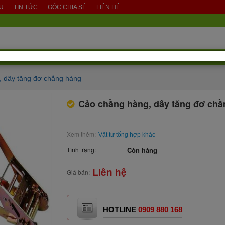
ỆU
TIN TỨC
GÓC CHIA SẺ
LIÊN HỆ
 dây tăng đơ chằng hàng
Cảo chằng hàng, dây tăng đơ ch
Xem thêm:
Vật tư tổng hợp khác
Tình trạng:
Còn hàng
Liên hệ
Giá bán:
HOTLINE
0909 880 168