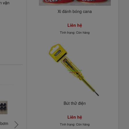
n vận
Xi đánh bóng cana
Liên hệ
Tình trạng: Còn hàng
Bút thử điện
Liên hệ
 bơm 
Phao điện bồn 
Phao cơ bồn 
Phấn đá k
Tình trạng: Còn hàng
nước
nước