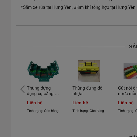
#Săm xe rùa tại Hưng Yên, #Kim khí tổng hợp tại Hưng Yên
SẢ
o 
Thùng đựng 
Thùng đựng đồ 
Cút nối ố
keo 
dụng cụ bằng 
nhựa
nước mề
(7mm)
sắt
Liên hệ
Liên hệ
Liên hệ
 Còn hàng
Tình trạng: Còn hàng
Tình trạng: Còn hàng
Tình trạng: 