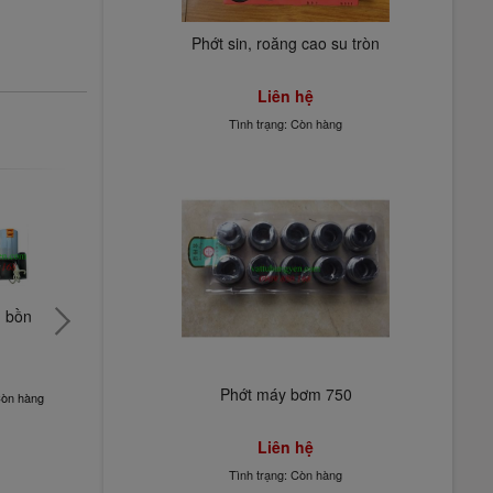
Phớt sin, roăng cao su tròn
Liên hệ
Tình trạng: Còn hàng
 bồn 
Phao cơ bồn 
Phấn đá kỹ thuật
Cút lọc nư
nước
máy rửa 
Liên hệ
Liên hệ
Liên hệ
Phớt máy bơm 750
Còn hàng
Tình trạng: Còn hàng
Tình trạng: Còn hàng
Tình trạng: 
Liên hệ
Tình trạng: Còn hàng