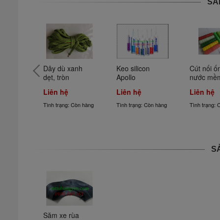
SẢ
bơm 
Dây dù xanh 
Keo silicon 
Cút nối ố
a 
dẹt, tròn
Apollo
nước mề
 rắn
Liên hệ
Liên hệ
Liên hệ
 Còn hàng
Tình trạng: Còn hàng
Tình trạng: Còn hàng
Tình trạng: 
S
Săm xe rùa