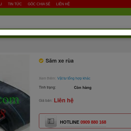
ỆU
TIN TỨC
GÓC CHIA SẺ
LIÊN HỆ
Săm xe rùa
Xem thêm:
Vật tư tổng hợp khác
Tình trạng:
Còn hàng
Liên hệ
Giá bán:
HOTLINE
0909 880 168