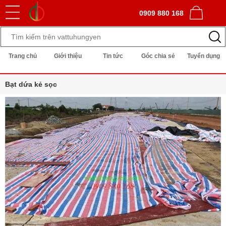
0909 880 168
Trang chủ
Giới thiệu
Tin tức
Góc chia sẻ
Tuyển dụng
Bạt dứa kẻ sọc