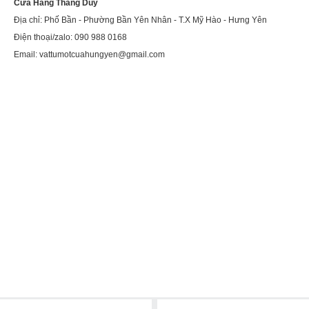
Cửa Hàng Thắng Duy
Địa chỉ: Phố Bần - Phường Bần Yên Nhân - T.X Mỹ Hào - Hưng Yên
Điện thoại/zalo: 090 988 0168
Email: vattumotcuahungyen@gmail.com