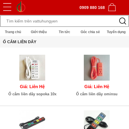
0909 880 168
Trang chủ
Giới thiệu
Tin tức
Góc chia sẻ
Tuyển dụng
Ổ CẮM LIỀN DÂY
Giá: Liên Hệ
Giá: Liên Hệ
Ổ cắm liền dây sopoka 10x
Ổ cắm liền dây ominsu