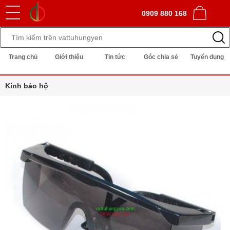
0909 880 168
Trang chủ
Giới thiệu
Tin tức
Góc chia sẻ
Tuyển dụng
Kính bảo hộ