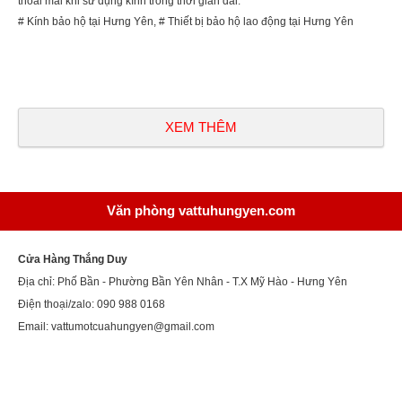
thoải mái khi sử dụng kính trong thời gian dài.
# Kính bảo hộ tại Hưng Yên, # Thiết bị bảo hộ lao động tại Hưng Yên
XEM THÊM
Văn phòng vattuhungyen.com
Cửa Hàng Thắng Duy
Địa chỉ: Phố Bần - Phường Bần Yên Nhân - T.X Mỹ Hào - Hưng Yên
Điện thoại/zalo: 090 988 0168
Email: vattumotcuahungyen@gmail.com