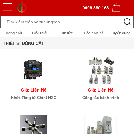
0909 880 168
Trang chủ
Giới thiệu
Tin tức
Góc chia sẻ
Tuyển dụng
THIẾT BỊ ĐÓNG CẮT
Giá: Liên Hệ
Giá: Liên Hệ
Khởi động từ Chint NXC
Công tắc hành trình