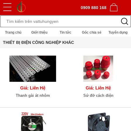
0909 880 168
Trang chủ
Giới thiệu
Tin tức
Góc chia sẻ
Tuyển dụng
THIẾT BỊ ĐIỆN CÔNG NGHIỆP KHÁC
Giá: Liên Hệ
Giá: Liên Hệ
Thanh gài át nhôm
Sứ đỡ cách điện