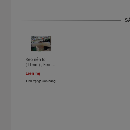
S
Keo nến to 
(11mm) , keo 
nến nhỏ (7mm)
Liên hệ
Tình trạng: Còn hàng