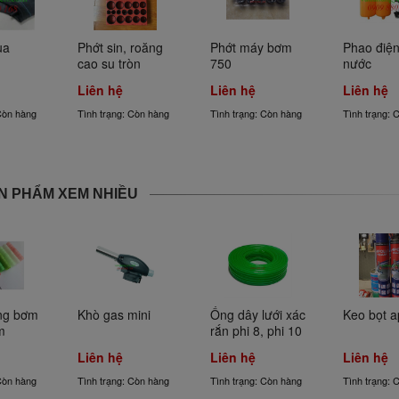
roăng 
Phớt máy bơm 
Phao điện bồn 
Phao cơ b
òn
750
nước
nước
Liên hệ
Liên hệ
Liên hệ
 Còn hàng
Tình trạng: Còn hàng
Tình trạng: Còn hàng
Tình trạng:
N PHẨM XEM NHIỀU
mini
Ống dây lưới xác 
Keo bọt apollo
Dây thít n
rắn phi 8, phi 10
dây rút n
Liên hệ
Liên hệ
Liên hệ
 Còn hàng
Tình trạng: Còn hàng
Tình trạng: Còn hàng
Tình trạng: