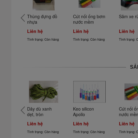
ng đồ 
Cút nối ống bơm 
Săm xe rùa
Phớt sin, 
nước mềm
cao su tr
Liên hệ
Liên hệ
Liên hệ
 Còn hàng
Tình trạng: Còn hàng
Tình trạng: Còn hàng
Tình trạng:
SẢ
anh 
Keo silicon 
Cút nối ống bơm 
Khò gas 
Apollo
nước mềm
Liên hệ
Liên hệ
Liên hệ
 Còn hàng
Tình trạng: Còn hàng
Tình trạng: Còn hàng
Tình trạng: