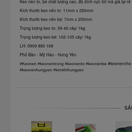
Keo nến to, bé chất lượng cao, độ dính cực tốt mà giá lại rẻ
Kích thước keo nến to: 11mm x 250mm
Kích thước keo nến bé: 7mm x 250mm
Trọng lượng keo to: 39-40 cây/ 1kg
Trọng lượng keo bé: 102-105 cây/ 1kg
LH: 0909 880 168
Phố Bần - Mỹ Hào - Hưng Yên
#keonennh
#Keonen
#keonentrong
#keonento
#keonenbe
#keonenhungyen
#kimkhihungyen
SẢ