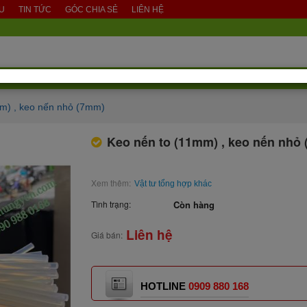
ỆU
TIN TỨC
GÓC CHIA SẺ
LIÊN HỆ
m) , keo nến nhỏ (7mm)
Keo nến to (11mm) , keo nến nhỏ
Xem thêm:
Vật tư tổng hợp khác
Tình trạng:
Còn hàng
Liên hệ
Giá bán:
HOTLINE
0909 880 168