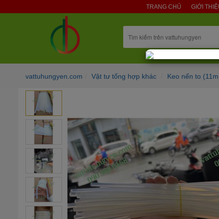
TRANG CHỦ
GIỚI THI
vattuhungyen.com
Vật tư tổng hợp khác
Keo nến to (11m