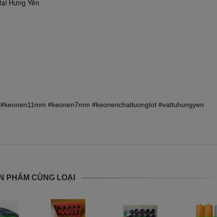
 tại Hưng Yên
o
#keonen11mm
#keonen7mm
#keonenchatluongtot
#vattuhungyen
N PHẨM CÙNG LOẠI