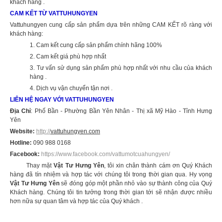
khách hàng .
CAM KẾT TỪ VATTUHUNGYEN
Vattuhungyen cung cấp sản phẩm dựa trên những CAM KẾT rõ ràng với
khách hàng:
1. Cam kết cung cấp sản phẩm chính hãng 100%
2. Cam kết giá phù hợp nhất
3. Tư vấn sử dụng sản phẩm phù hợp nhất với nhu cầu của khách
hàng .
4. Dịch vụ vận chuyển tận nơi .
LIÊN HỆ NGAY VỚI VATTUHUNGYEN
Địa Chỉ
: Phố Bần - Phường Bần Yên Nhân - Thị xã Mỹ Hào - Tỉnh Hưng
Yên
Website:
http://
vattuhungyen.com
Hotline:
090 988 0168
Facebook:
https://www.facebook.com/vattumotcuahungyen/
Thay mặt
Vật Tư Hưng Yên
, tôi xin chân thành cám ơn Quý Khách
hàng đã tín nhiệm và hợp tác với chúng tôi trong thời gian qua. Hy vọng
Vật Tư Hưng Yên
sẽ đóng góp một phần nhỏ vào sự thành công của Quý
Khách hàng. Chúng tôi tin tưởng trong thời gian tới sẽ nhận được nhiều
hơn nữa sự quan tâm và hợp tác của Quý khách .