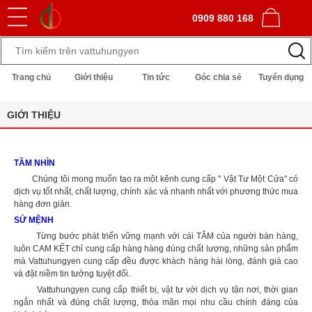
0909 880 168
Trang chủ
Giới thiệu
Tin tức
Góc chia sẻ
Tuyển dụng
GIỚI THIỆU
TẦM NHÌN
Chúng tôi mong muốn tạo ra một kênh cung cấp " Vật Tư Một Cửa" có
dịch vụ tốt nhất, chất lượng, chính xác và nhanh nhất với phương thức mua
hàng đơn giản.
SỨ MỆNH
Từng bước phát triển vững mạnh với cái TÂM của người bán hàng,
luôn CAM KẾT chỉ cung cấp hàng hàng đúng chất lượng, những sản phẩm
mà Vattuhungyen cung cấp đều được khách hàng hài lòng, đánh giá cao
và đặt niềm tin tưởng tuyệt đối.
Vattuhungyen cung cấp thiết bị, vật tư với dịch vụ tận nơi, thời gian
ngắn nhất và đúng chất lượng, thỏa mãn mọi nhu cầu chính đáng của