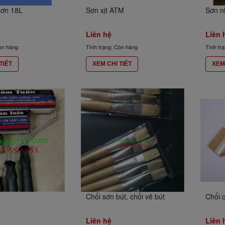
sơn 18L
Sơn xịt ATM
Sơn nh
Liên hệ
Liên 
òn hàng
Tình trạng: Còn hàng
Tình tr
TIẾT
XEM CHI TIẾT
XEM 
Chổi sơn bút, chổi vẽ bút
Chổi 
Liên hệ
Liên 