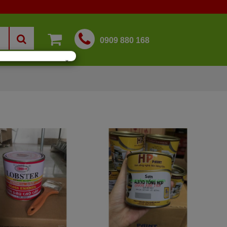
0909 880 168
×