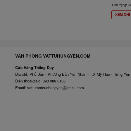
Tình trạng: C
XEM CHI 
VĂN PHÒNG VATTUHUNGYEN.COM
Cửa Hàng Thắng Duy
Địa chỉ: Phố Bần - Phường Bần Yên Nhân - T.X Mỹ Hào - Hưng Yên
Điện thoại/zalo: 090 988 0168
Email: vattumotcuahungyen@gmail.com