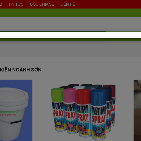
ỆU
TIN TỨC
GÓC CHIA SẺ
LIÊN HỆ
 KIỆN NGÀNH SƠN