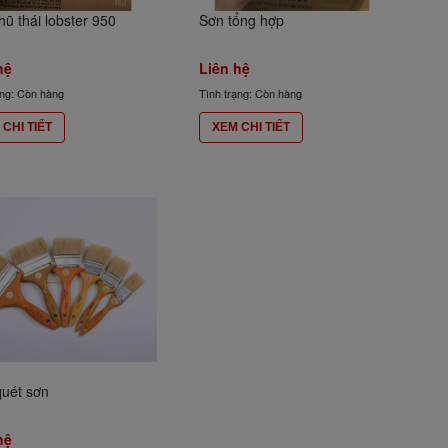
ũ thái lobster 950
Sơn tổng hợp
hệ
Liên hệ
ạng: Còn hàng
Tình trạng: Còn hàng
CHI TIẾT
XEM CHI TIẾT
quét sơn
hệ