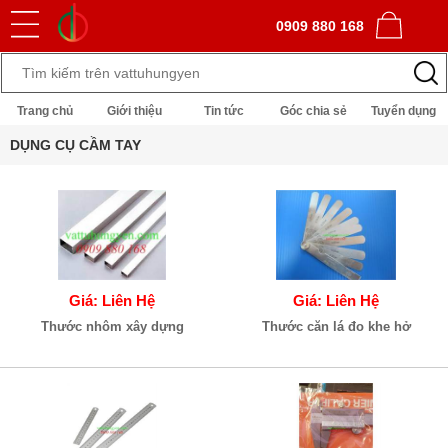
0909 880 168
Trang chủ
Giới thiệu
Tin tức
Góc chia sẻ
Tuyển dụng
DỤNG CỤ CẦM TAY
Giá: Liên Hệ
Giá: Liên Hệ
Thước nhôm xây dựng
Thước căn lá đo khe hở