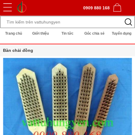
0909 880 168
Trang chủ
Giới thiệu
Tin tức
Góc chia sẻ
Tuyển dụng
Bàn chải đồng