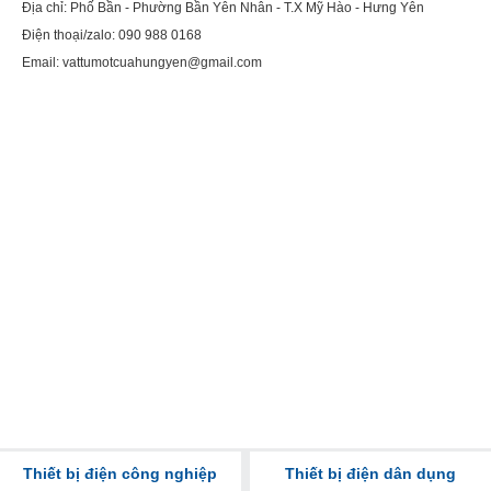
Địa chỉ: Phố Bần - Phường Bần Yên Nhân - T.X Mỹ Hào - Hưng Yên
Điện thoại/zalo: 090 988 0168
Email: vattumotcuahungyen@gmail.com
Thiết bị điện công nghiệp
Thiết bị điện dân dụng