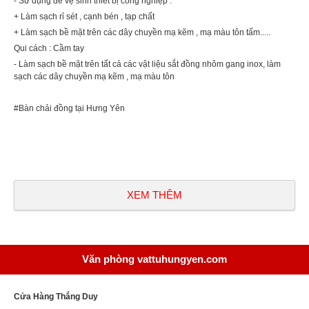
- Sử dụng để vệ sinh thiết bị công nghiệp :
+ Làm sạch rỉ sét , cạnh bén , tạp chất
+ Làm sạch bề mặt trên các dây chuyền mạ kẽm , mạ màu tôn tấm.....
Qui cách : Cầm tay
- Làm sạch bề mặt trên tất cả các vật liệu sắt đồng nhôm gang inox, làm
sạch các dây chuyền mạ kẽm , mạ màu tôn
#Bàn chải đồng tại Hưng Yên
XEM THÊM
Văn phòng vattuhungyen.com
Cửa Hàng Thắng Duy