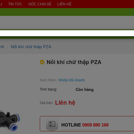
ỆU
TIN TỨC
GÓC CHIA SẺ
LIÊN HỆ
nh
Nối khí chữ thập PZA
Nối khí chữ thập PZA
Xem thêm:
Khớp nối nhanh
Tình trạng:
Còn hàng
Liên hệ
Giá bán:
HOTLINE
0909 880 168