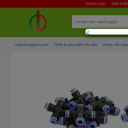
TRANG CHỦ
GIỚI THI
vattuhungyen.com
Thiết bị phụ kiện khí nén
Khớp nối nha