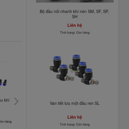
Bộ đầu nối nhanh khí nén SM, SF, SP, 
SH
Liên hệ
Tình trạng: Còn hàng
u khí 
Đầu nối thẳng 
Đầu nối hơi góc, 
Bộ đầu nối
Van tiết lưu một đầu ren SL
khí nén PU
cút nối hơi góc 
nhanh khí
PV
SM, SF, S
Liên hệ
Liên hệ
Liên hệ
Liên hệ
Còn hàng
Tình trạng: Còn hàng
Tình trạng: Còn hàng
Tình trạng: 
Tình trạng: Còn hàng