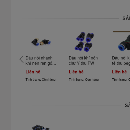
SẢ
hanh 
Đầu nối nhanh 
Đầu nối khí nén 
Đầu nối k
hân ren 
khí nén ren góc 
chữ Y thu PW
tê thu pe
PL
Liên hệ
Liên hệ
Liên hệ
 Còn hàng
Tình trạng: Còn hàng
Tình trạng: Còn hàng
Tình trạng: 
S