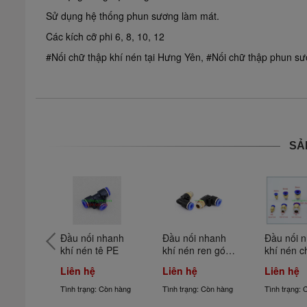
Sử dụng hệ thống phun sương làm mát.
Các kích cỡ phi 6, 8, 10, 12
#Nối chữ thập khí nén tại Hưng Yên, #Nối chữ thập phun sư
SẢ
hí nén 
Đầu nối nhanh 
Đầu nối nhanh 
Đầu nối n
g
khí nén tê PE
khí nén ren góc 
khí nén c
PL
ngoài PC
Liên hệ
Liên hệ
Liên hệ
 Còn hàng
Tình trạng: Còn hàng
Tình trạng: Còn hàng
Tình trạng: 