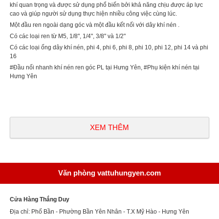
khí quan trọng và được sử dụng phổ biến bởi khả năng chịu được áp lực
cao và giúp người sử dụng thực hiện nhiều công việc cùng lúc.
Một đầu ren ngoài dạng góc và một đầu kết nối với dây khí nén .
Có các loại ren từ M5, 1/8", 1/4", 3/8" và 1/2"
Có các loại ống dây khí nén, phi 4, phi 6, phi 8, phi 10, phi 12, phi 14 và phi
16
#Đầu nối nhanh khí nén ren góc PL tại Hưng Yên, #Phụ kiện khí nén tại
Hưng Yên
XEM THÊM
Văn phòng vattuhungyen.com
Cửa Hàng Thắng Duy
Địa chỉ: Phố Bần - Phường Bần Yên Nhân - T.X Mỹ Hào - Hưng Yên