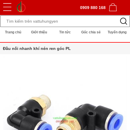
0909 880 168
Trang chủ
Giới thiệu
Tin tức
Góc chia sẻ
Tuyển dụng
Đầu nối nhanh khí nén ren góc PL